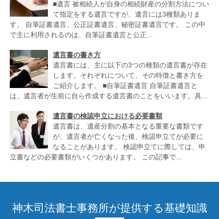
■遺言 被相続人が自身の相続財産の分割方法につい
て指定をする遺言ですが、遺言には3種類ありま
す。 自筆証書遺言、公正証書遺言、秘密証書遺言です。 この中
で主に利用されるのは、自筆証書遺言と公正...
遺言書の書き方
遺言書には、主に以下の3つの種類の遺言書が存在
します。それぞれについて、その特徴と書き方を
ご紹介します。 ■自筆証書遺言 自筆証書遺言と
は、遺言者が生前に自ら作成する遺言書のことをいいます。具...
遺言書の検認申立における必要書類
遺言書は、遺産分割の基本となる重要な書類です
が、遺言者が亡くなった後、検認申立てが必要に
なることがあります。 検認申立てに際しては、申
立書などの必要書類がいくつかあります。 この記事で...
神木司法書士事務所が提供する基礎知識