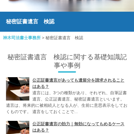
秘密証書遺言 検認
神木司法書士事務所
>
秘密証書遺言 検認
秘密証書遺言 検認に関する基礎知識記
事や事例
公正証書遺言があっても遺留分を請求されること
はある？
遺言には、3つの種類があり、それぞれ、自筆証書
遺言、公正証書遺言、秘密証書遺言といいます。
遺言は、将来的に被相続人となる人が、生前に意思表示をしてお
くものです。 遺言をしておくことで...
公正証書遺言の効力｜無効になってもめるケース
はある？