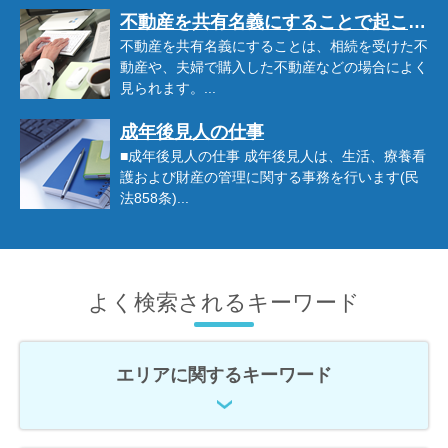
不動産を共有名義にすることで起こりやすいトラブルとは?
不動産を共有名義にすることは、相続を受けた不
動産や、夫婦で購入した不動産などの場合によく
見られます。...
成年後見人の仕事
■成年後見人の仕事 成年後見人は、生活、療養看
護および財産の管理に関する事務を行います(民
法858条)...
よく検索されるキーワード
エリアに関するキーワード