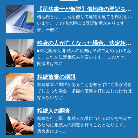
【司法書士が解説】借地権の登記をするメリット・デメリット
借地権とは、土地を借りて建物を建てる権利をい
います。 この借地権には登記制度があります
が、一般に...
独身の人が亡くなった場合、法定相続人は誰になる?
■法定相続人 相続人の範囲は民法で定められてお
り、これを法定相続人と言います。 このとき、
配偶者は常に...
相続放棄の期限
相続放棄に期限があることを知らずに期限が過ぎ
てしまった場合、多額の債務を打たんしなければ
ならないなど、...
相続人の調査
相続を行う際、相続人が誰に当たるのかを特定す
るために相続人の調査を行うこととなります。
遺言書によっ...